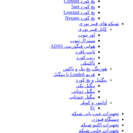
پچ کورد Corning
پچ کورد 5net
پچ کورد Legrand
پچ کورد Nexans
شبکه های فیبر نوری
کابل فیبر نوری
لوز تیوب
سنترال تیوب
هوایی فیگوریت، ADSS
تایت بافرد
زیپ کورد
تاکتیکی
هوزینگ، پچ پنل و باکس
فریم Loaded با پیتگیل
پیگتیل و پچ کورد
پیگتل تکی
پیگتل دوتایی
پیگتل چندتایی
آداپتور و کوپلر
Fc
تجهیزات عیب یابی شبکه
دستگاه فیوژن
تجهیزات اکتیو شبکه
تجهیزات جانبی شبکه