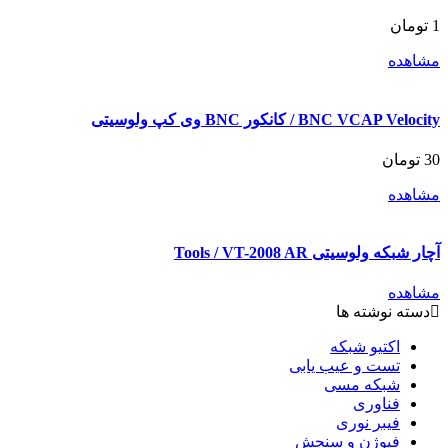
1
تومان
مشاهده
BNC VCAP Velocity / کانکور BNC وی کپ ولوسیتی
30
تومان
مشاهده
آچار شبکه ولوسیتی Tools / VT-2008 AR
مشاهده
دسته نوشته ها
اکتیو شبکه
تست و عیب یابی
شبکه مسی
فناوری
فیبر نوری
فیوژن و سنجش