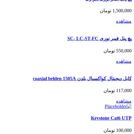
1,500,000
تومان
مشاهده
پچ پنل فیبر نوری SC- LC-ST-FC
550,000
تومان
مشاهده
کابل دیجیتال کواکسیال بلدن coaxial belden 1505A
117,000
تومان
مشاهده
Keystone Cat6 UTP
100,000
تومان