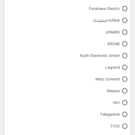
Furukawa Electric
Infilink-اینفیلینک
JONARD
KRONE
Kurth Electronic GmbH
Legrand
Metz Connect
Nexans
SKY
Telegartner
TYCO