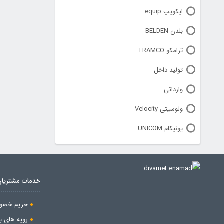
ایکویپ equip
بلدن BELDEN
ترامکو TRAMCO
تولید داخل
وارداتی
ولوسیتی Velocity
یونیکام UNICOM
خدمات مشتریان
حریم خصو
رویه های با