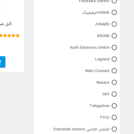
Furukawa Electric
Infilink-اینفیلینک
کابل شبکه – WG 22
JONARD
KRONE
نمره
5.00
Kurth Electronic GmbH
از 5
Legrand
Metz Connect
Nexans
SKY
Telegartner
TYCO
اشنایدر اکتاسی Schneider Actassi