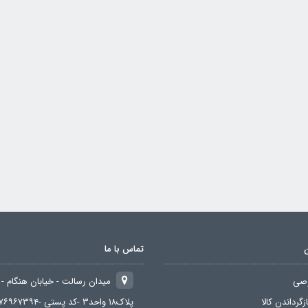
تماس با ما
صی
میدان رسالت - خیابان هنگام - 
زگرداندن کالا
پلاک۱۸ واحد۳ -کد پستی -۱۶۷۶۹۶۷۳۹۴ تهران ایران