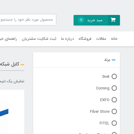
سبد خرید
0
خانه
مقالات
فروشگاه
درباره ما
ثبت شکایت مشتریان
راهنمای خر
برند
کابل شبکه - LSZH S/FTP AWG 22
5net
نمایش یک نتیج
Corning
EXFO
Fiber Store
FITEL