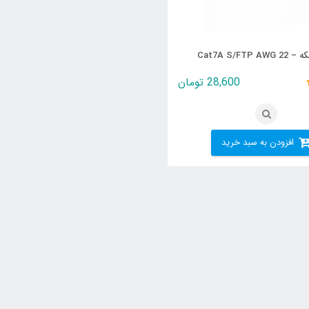
Cat7A S/FTP A
28,600
تومان
افزودن به سبد خرید