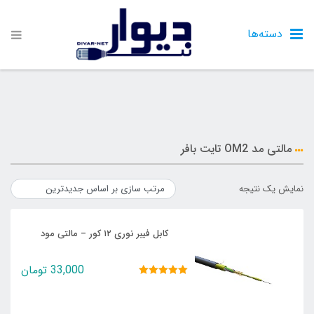
دسته‌ها
مالتی مد OM2 تایت بافر
نمایش یک نتیجه
کابل فیبر نوری ۱۲ کور – مالتی مود
33,000
تومان
نمره
5.00
از 5