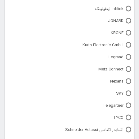
Infilink-اینفیلینک
JONARD
KRONE
Kurth Electronic GmbH
Legrand
Metz Connect
Nexans
SKY
Telegartner
TYCO
اشنایدر اکتاسی Schneider Actassi