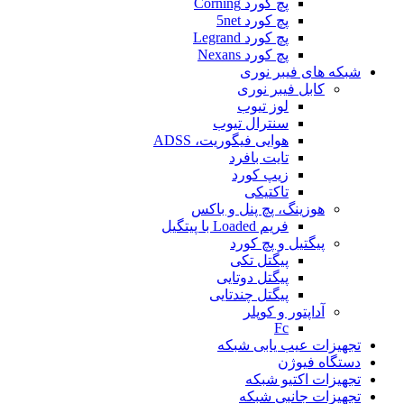
پچ کورد Corning
پچ کورد 5net
پچ کورد Legrand
پچ کورد Nexans
شبکه های فیبر نوری
کابل فیبر نوری
لوز تیوب
سنترال تیوب
هوایی فیگوریت، ADSS
تایت بافرد
زیپ کورد
تاکتیکی
هوزینگ، پچ پنل و باکس
فریم Loaded با پیتگیل
پیگتیل و پچ کورد
پیگتل تکی
پیگتل دوتایی
پیگتل چندتایی
آداپتور و کوپلر
Fc
تجهیزات عیب یابی شبکه
دستگاه فیوژن
تجهیزات اکتیو شبکه
تجهیزات جانبی شبکه