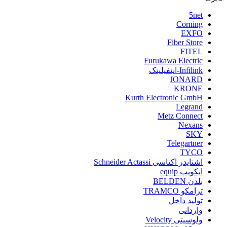
5net
Corning
EXFO
Fiber Store
FITEL
Furukawa Electric
Infilink-اینفیلینک
JONARD
KRONE
Kurth Electronic GmbH
Legrand
Metz Connect
Nexans
SKY
Telegartner
TYCO
اشنایدر اکتاسی Schneider Actassi
ایکویپ equip
بلدن BELDEN
ترامکو TRAMCO
تولید داخل
وارداتی
ولوسیتی Velocity